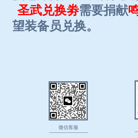
圣武兑换劵
需要捐献
鸣
望装备员兑换。
微信客服