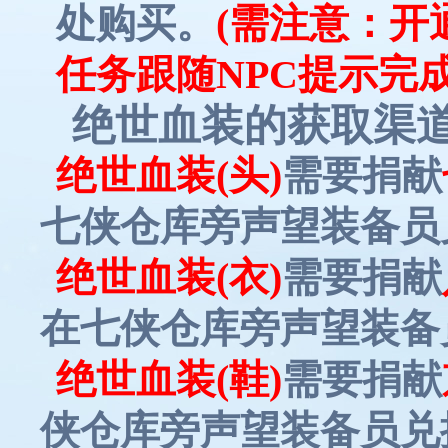
处购买。
(需注意：
任务跟随NPC提示完成
绝世血装的获取渠
绝世血装
(头)
需要捐献
七侠仓库旁声望装备员
绝世血装
(衣)
需要捐献
在七侠仓库旁声望装备
绝世血装(鞋)
需要捐献
侠仓库旁声望装备员兑