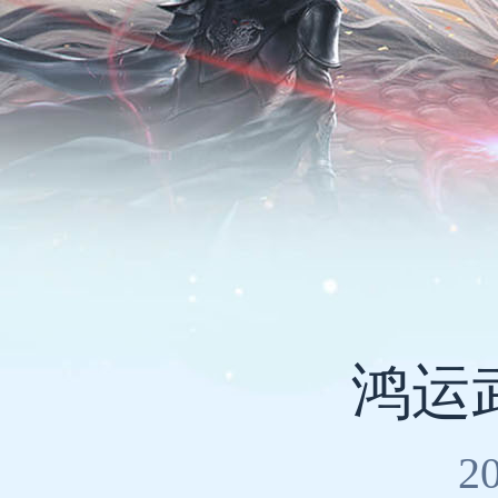
鸿运武
2