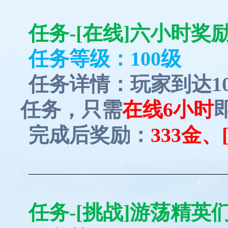
任务-[在线]六小时奖励
任务等级：100级
任务详情：玩家到达
任务，只需
在线
6小时
完成后奖励：
333金、
任务-[挑战]游荡精英们