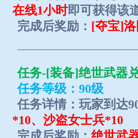
在线
1小时
即可获得该
完成后奖励：
[夺宝]洛
任务
-[装备]绝世武器
任务等级：
90级
任务详情：玩家到达
*10、沙盗女士兵*10
完成后奖励：
绝世武