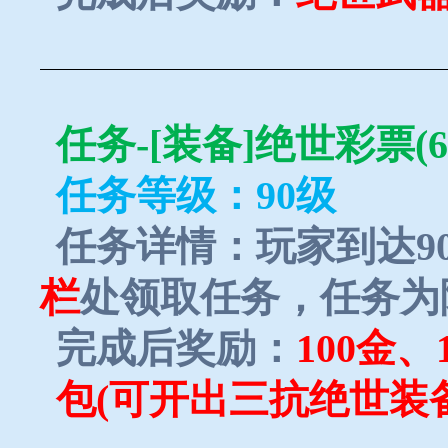
任务
-[装备]绝世彩票(6
任务等级：
90级
任务详情：玩家到达
栏
处领取任务，任务为
完成后奖励：
100金
包(可开出三抗绝世装备