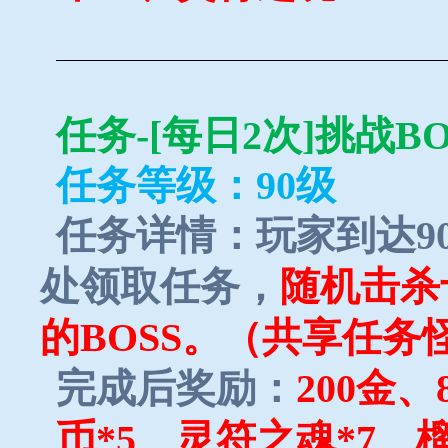
任务-[每日2次]挑战BO
任务等级：90级
任务详情：玩家到达
处领取任务，
随机击杀
的BOSS。（共享任务
完成后奖励：
200金
币*5、灵符之魂*7、榴