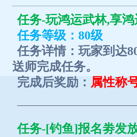
任务
-玩鸿运武林,享
任务等级：
80级
任务详情：玩家到达
送师完成任务
。
完成后奖励：
属性称
任务-[钓鱼]报名劵发