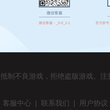
微信客服
微信客服：
_0-0_1-1
官方群号
抵制不良游戏，拒绝盗版游戏。注
客服中心
|
联系我们
|
用户协议